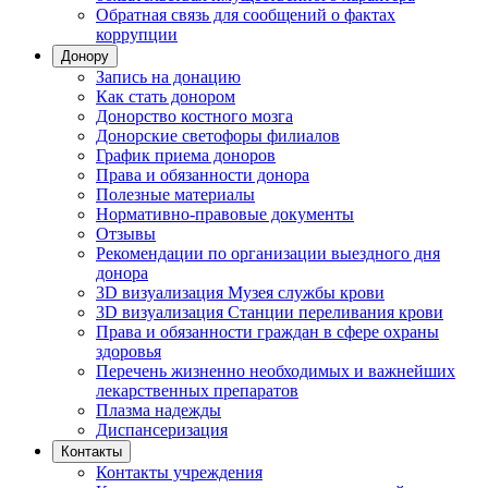
Обратная связь для сообщений о фактах
коррупции
Донору
Запись на донацию
Как стать донором
Донорство костного мозга
Донорские светофоры филиалов
График приема доноров
Права и обязанности донора
Полезные материалы
Нормативно-правовые документы
Отзывы
Рекомендации по организации выездного дня
донора
3D визуализация Музея службы крови
3D визуализация Станции переливания крови
Права и обязанности граждан в сфере охраны
здоровья
Перечень жизненно необходимых и важнейших
лекарственных препаратов
Плазма надежды
Диспансеризация
Контакты
Контакты учреждения