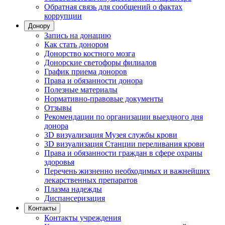
Обратная связь для сообщений о фактах
коррупции
Донору
Запись на донацию
Как стать донором
Донорство костного мозга
Донорские светофоры филиалов
График приема доноров
Права и обязанности донора
Полезные материалы
Нормативно-правовые документы
Отзывы
Рекомендации по организации выездного дня
донора
3D визуализация Музея службы крови
3D визуализация Станции переливания крови
Права и обязанности граждан в сфере охраны
здоровья
Перечень жизненно необходимых и важнейших
лекарственных препаратов
Плазма надежды
Диспансеризация
Контакты
Контакты учреждения